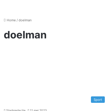
Home
/
doelman
doelman
Sport
Stadsredactie
11 mei 2023