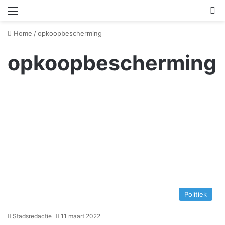
Menu
Z
Home
/
opkoopbescherming
opkoopbescherming
Politiek
Stadsredactie
11 maart 2022