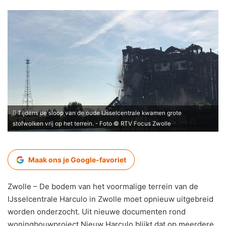
Tijdens de sloop van de oude IJsselcentrale kwamen grote
stofwolken vrij op het terrein. - Foto © RTV Focus Zwolle
Maak ons je Google-favoriet
Zwolle – De bodem van het voormalige terrein van de
IJsselcentrale Harculo in Zwolle moet opnieuw uitgebreid
worden onderzocht. Uit nieuwe documenten rond
woningbouwproject Nieuw Harculo blijkt dat op meerdere