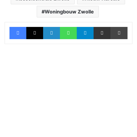
Woningbouw Zwolle
Facebook
X
LinkedIn
WhatsApp
Telegram
Deel via Email
Print