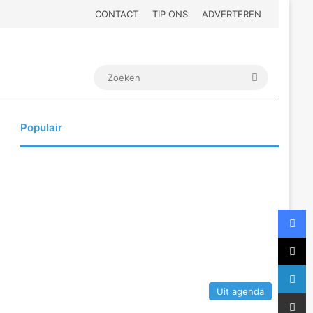
CONTACT
TIP ONS
ADVERTEREN
Zoeken
Populair
F
X
L
Uit agenda
Deel