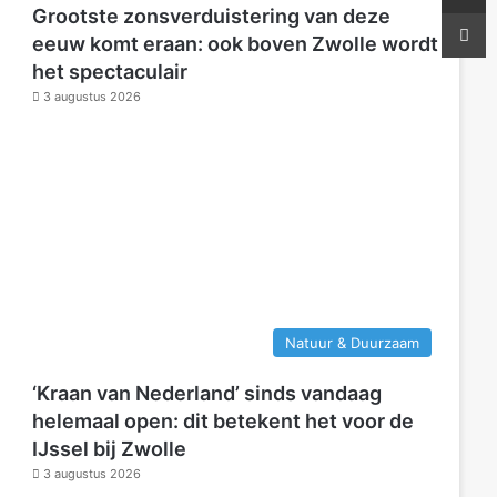
P
Grootste zonsverduistering van deze
eeuw komt eraan: ook boven Zwolle wordt
het spectaculair
3 augustus 2026
Natuur & Duurzaam
‘Kraan van Nederland’ sinds vandaag
helemaal open: dit betekent het voor de
IJssel bij Zwolle
3 augustus 2026