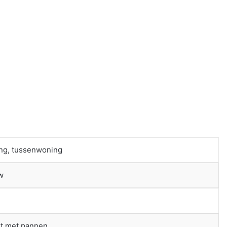
ng, tussenwoning
w
t met pannen