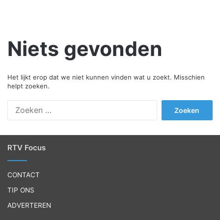
Niets gevonden
Het lijkt erop dat we niet kunnen vinden wat u zoekt. Misschien
helpt zoeken.
Z
o
e
k
e
RTV Focus
n
n
CONTACT
a
a
TIP ONS
r
ADVERTEREN
: