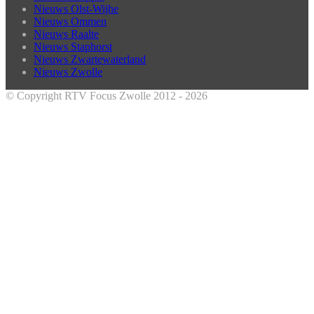
Nieuws Olst-Wijhe
Nieuws Ommen
Nieuws Raalte
Nieuws Staphorst
Nieuws Zwartewaterland
Nieuws Zwolle
© Copyright RTV Focus Zwolle 2012 - 2026