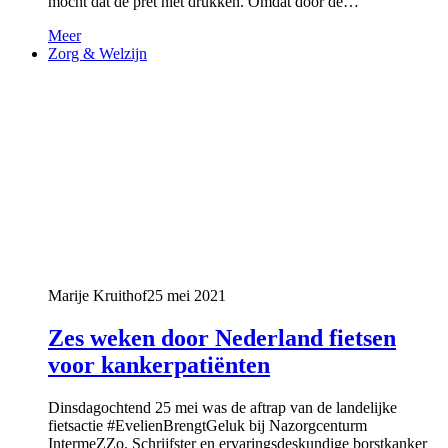
mocht dat de pret niet drukken. Omdat door de…
Meer
Zorg & Welzijn
Marije Kruithof
25 mei 2021
Zes weken door Nederland fietsen
voor kankerpatiënten
Dinsdagochtend 25 mei was de aftrap van de landelijke
fietsactie #EvelienBrengtGeluk bij Nazorgcenturm
IntermeZZo. Schrijfster en ervaringsdeskundige borstkanker