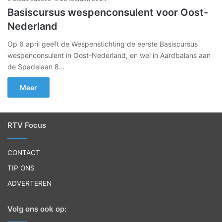
Basiscursus wespenconsulent voor Oost-
Nederland
Op 6 april geeft de Wespenstichting de eerste Basiscursus
wespenconsulent in Oost-Nederland, en wel in Aardbalans aan
de Spadelaan 8…
Meer
RTV Focus
CONTACT
TIP ONS
ADVERTEREN
Volg ons ook op: