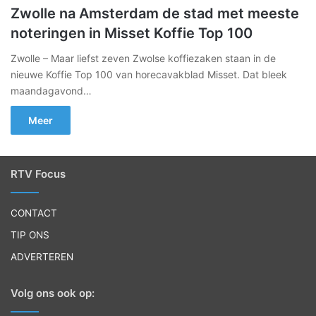
Zwolle na Amsterdam de stad met meeste
noteringen in Misset Koffie Top 100
Zwolle – Maar liefst zeven Zwolse koffiezaken staan in de
nieuwe Koffie Top 100 van horecavakblad Misset. Dat bleek
maandagavond…
Meer
RTV Focus
CONTACT
TIP ONS
ADVERTEREN
Volg ons ook op: